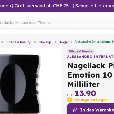
inden
|
Gratisversand ab CHF 75.-
| Schnelle Lieferun
Alessandro International N
Pflege & Beauty
Makeup
Nägel
Pflege & Beauty
ALESSANDRO INTERNAT
Nagellack P
Emotion 10
Milliliter
13.90
CHF
Wenige an Lager
In den Warenko