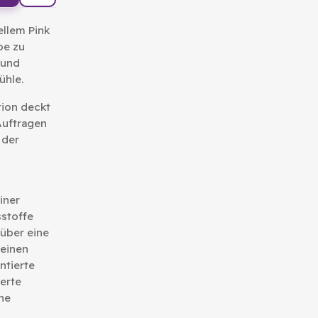
ellem Pink
be zu
 und
ühle.
tion deckt
Auftragen
 der
iner
sstoffe
 über eine
 einen
ntierte
erte
ne