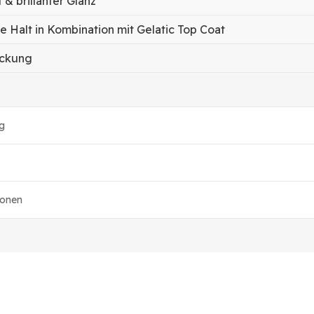
 & brillanter Glanz
ge Halt in Kombination mit Gelatic Top Coat
ackung
g
ionen