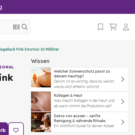
g
agellack Pink Emotion 10 Milliliter
Wissen
IONAL
Welcher Sonnenschutz passt zu
ink
deinem Hauttyp?
Darum ist es wichtig, dass du weisst,
wie du dich effektiv schützt.
Kollagen & Haut
Was macht Kollagen in der Haut und
ab wann nimmt die Produktion ab?
Detox von aussen – sanfte
Reinigung & nährende Rituale.
Ein Wohlfühl-Guide für deinen Körper
rb