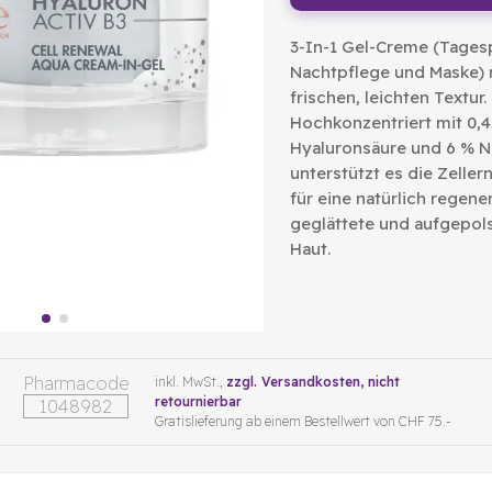
3-In-1 Gel-Creme (Tages
Nachtpflege und Maske) m
frischen, leichten Textur.
Hochkonzentriert mit 0,4
Hyaluronsäure und 6 % N
unterstützt es die Zelle
für eine natürlich regener
geglättete und aufgepol
Haut.
Pharmacode
inkl. MwSt.,
zzgl. Versandkosten
, nicht
retournierbar
1048982
Gratislieferung ab einem Bestellwert von CHF 75.-