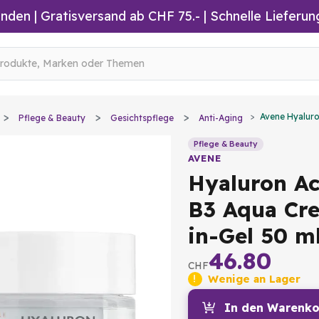
inden
|
Gratisversand ab CHF 75.-
| Schnelle Lieferun
Avene Hyaluro
Pflege & Beauty
Gesichtspflege
Anti-Aging
Pflege & Beauty
AVENE
Hyaluron Ac
B3 Aqua Cr
in-Gel 50 m
46.80
CHF
Wenige an Lager
In den Warenko