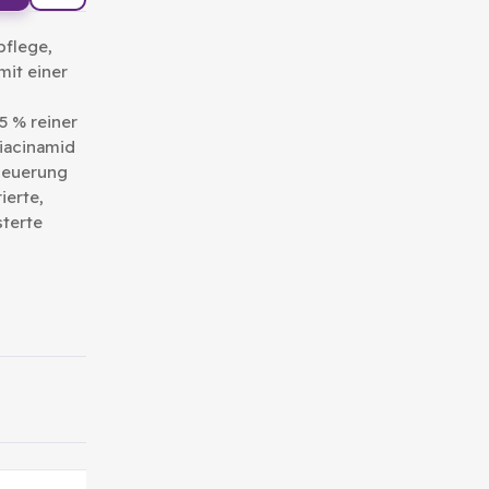
pflege,
it einer
5 % reiner
iacinamid
rneuerung
ierte,
sterte