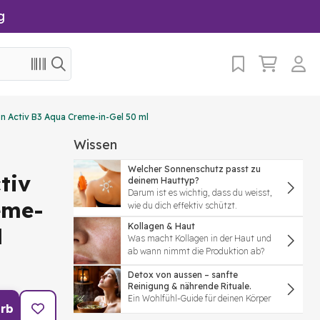
g
n Activ B3 Aqua Creme-in-Gel 50 ml
Wissen
Welcher Sonnenschutz passt zu
tiv
deinem Hauttyp?
Darum ist es wichtig, dass du weisst,
eme-
wie du dich effektiv schützt.
Kollagen & Haut
l
Was macht Kollagen in der Haut und
ab wann nimmt die Produktion ab?
Detox von aussen – sanfte
Reinigung & nährende Rituale.
Ein Wohlfühl-Guide für deinen Körper
rb