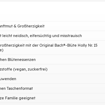
anftmut & Großherzigkeit
t leicht neidisch, eifersüchtig und misstrauisch
roßherzigkeit mit der Original Bach®-Blüte Holly Nr. 15
e)
chen Blütenessenzen
stoffe (vegan, zuckerfrei)
zuwenden
chen Taschenformat
ze Familie geeignet