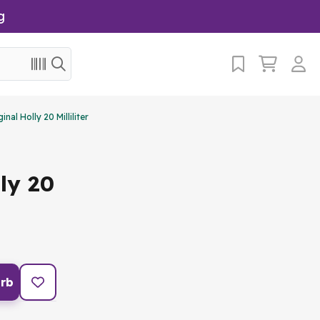
g
nal Holly 20 Milliliter
ly 20
rb