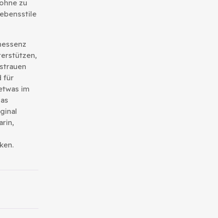
 ohne zu
Lebensstile
nessenz
terstützen,
strauen
 für
etwas im
Das
ginal
arin,
ken.