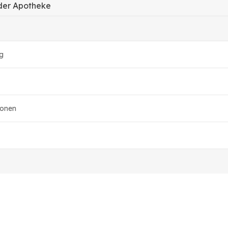
 der Apotheke
g
ionen