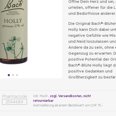
Öffne Dein Herz und sei,
urteilen, offener für die 
und Bedürfnisse anderer.
Die Original Bach®-Blüte
Holly kann Dich dabei un
negative Gefühle wie Mis
und Neid loszulassen und
Andere da zu sein, ohne 
Gegenzug zu erwarten. 
positive Potential der Ori
Bach®-Blüte Holly liegt d
positive Gedanken und
Großherzigkeit zu bestär
Pharmacode
inkl. MwSt.,
zzgl. Versandkosten
, nicht
retournierbar
2544684
Gratislieferung ab einem Bestellwert von CHF 75.-