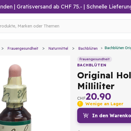
inden
|
Gratisversand ab CHF 75.-
| Schnelle Lieferun
Bachblüten Origi
Frauengesundheit
Naturmittel
Bachblüten
Frauengesundheit
BACHBLÜTEN
Original Hol
Milliliter
20.90
CHF
Wenige an Lager
In den Warenko