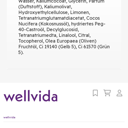
Wasser, Kaliumcocoat, Glycerin, Parfum
(Duftstoff), Kaliumolivat,
Hydroxyethylcellulose, Limonen,
Tetranatriumglutamatdiacetat, Cocos
Nucifera (Kokosnussöl), hydriertes Peg-
40-Castroöl, Decylglucosid,
Tetranatriumedta, Linalool, Citral,
Tocopherol, Olea Europaea (Oliven)
Fruchtöl, Ci 19140 (Gelb 5), Ci 61570 (Grün
5).
wellvida