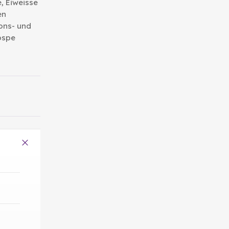
, Eiweisse
en
ons- und
ospe