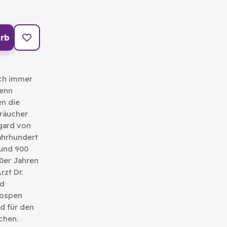
rb
ich immer
wenn
en die
träucher
egard von
Jahrhundert
und 900
60er Jahren
rzt Dr.
nd
nospen
d für den
chen.