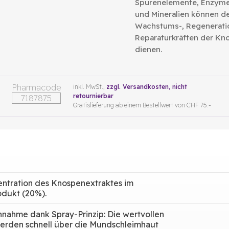
Spurenelemente, Enzyme
und Mineralien können d
Wachstums-, Regenerati
Reparaturkräften der Kn
dienen.
Pharmacode
inkl. MwSt.,
zzgl. Versandkosten
, nicht
retournierbar
7187875
Gratislieferung ab einem Bestellwert von CHF 75.-
ntration des Knospenextraktes im
odukt (20%).
nnahme dank Spray-Prinzip: Die wertvollen
erden schnell über die Mundschleimhaut