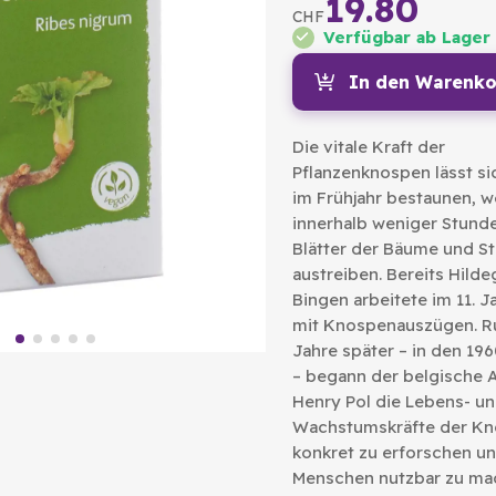
19.80
CHF
Verfügbar ab Lager
In den Warenko
Die vitale Kraft der
Pflanzenknospen lässt s
im Frühjahr bestaunen, 
innerhalb weniger Stund
Blätter der Bäume und S
austreiben. Bereits Hild
Bingen arbeitete im 11. 
mit Knospenauszügen. R
Jahre später – in den 19
– begann der belgische A
Henry Pol die Lebens- u
Wachstumskräfte der K
konkret zu erforschen un
Menschen nutzbar zu ma