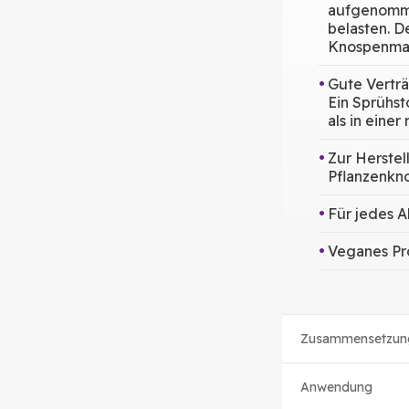
aufgenomme
belasten. 
Knospenmaze
Gute Verträ
Ein Sprühst
als in einer
Zur Herstel
Pflanzenkno
Für jedes A
Veganes Pr
Zusammensetzun
Anwendung