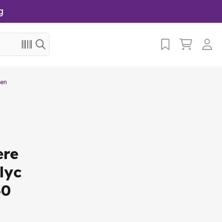
g
en
ere
lyc
30