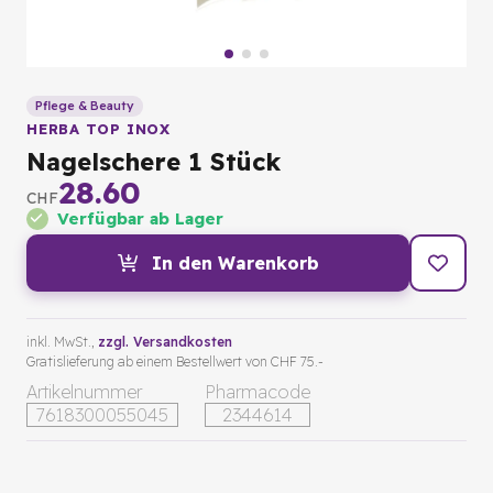
Pflege & Beauty
HERBA TOP INOX
Nagelschere 1 Stück
28.60
CHF
Verfügbar ab Lager
In den Warenkorb
inkl. MwSt.,
zzgl. Versandkosten
Gratislieferung ab einem Bestellwert von CHF 75.-
Artikelnummer
Pharmacode
7618300055045
2344614