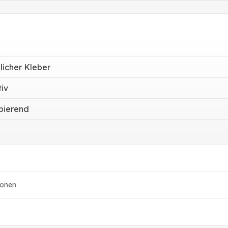
licher Kleber
iv
rbierend
ionen