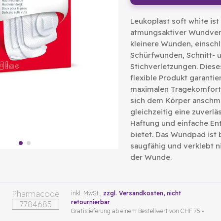
Leukoplast soft white ist
atmungsaktiver Wundver
kleinere Wunden, einschl
Schürfwunden, Schnitt- 
Stichverletzungen. Diese
flexible Produkt garantie
maximalen Tragekomfort,
sich dem Körper anschm
gleichzeitig eine zuverlä
Haftung und einfache En
bietet. Das Wundpad ist
saugfähig und verklebt n
der Wunde.
Pharmacode
inkl. MwSt.,
zzgl. Versandkosten
, nicht
retournierbar
7784685
Gratislieferung ab einem Bestellwert von CHF 75.-