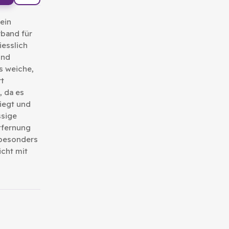
 ein
band für
iesslich
und
s weiche,
rt
 da es
iegt und
ssige
tfernung
 besonders
icht mit