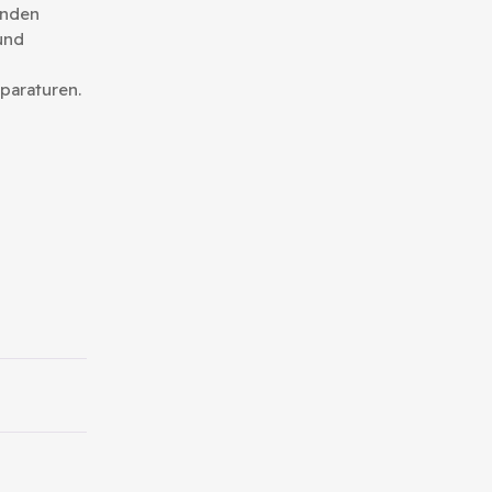
enden
und
paraturen.