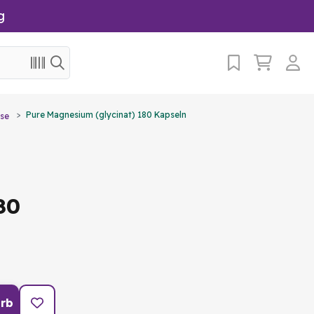
g
Pure Magnesium (glycinat) 180 Kapseln
se
80
rb