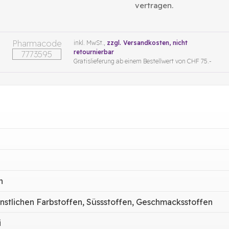
vertragen.
Pharmacode
inkl. MwSt.,
zzgl. Versandkosten
, nicht
retournierbar
7773595
Gratislieferung ab einem Bestellwert von CHF 75.-
h
nstlichen Farbstoffen, Süssstoffen, Geschmacksstoffen
i