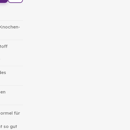
 Knochen-
toff
t
des
hen
ormel für
t so gut