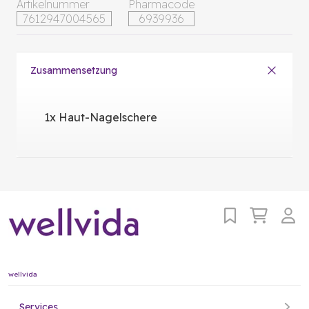
Artikelnummer
Pharmacode
7612947004565
6939936
Zusammensetzung
1x Haut-Nagelschere
wellvida
Services