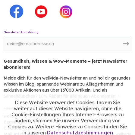
Newsletter Anmeldung
Gesundheit, Wissen & Wow-Momente – jetzt Newsletter
abonnieren!
Melde dich für den wellvida-Newsletter an und hol dir gesundes
Wissen im Blog, spannende Webinare zu Alltagsthemen und
exklusive Aktionen aus über 15’000 Artikeln. Und als
Sahnehäubchen? 10% Rabatt für alle neuen Abonnenten! ✨
Diese Website verwendet Cookies. Indem Sie
weiter auf dieser Website navigieren, ohne die
Adresse
Cookie-Einstellungen Ihres Internet-Browsers zu
wellvida AG
ändern, stimmen Sie unserer Verwendung von
Bernstrasse 3
Cookies zu. Weitere Hinweise zu Cookies finden Sie
CH - 3054 Schüpfen
in unseren
Datenschutzbestimmungen
Mail:
info@wellvida.ch
©2026 wellvida