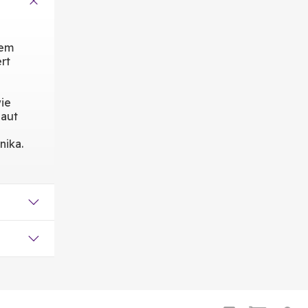
dem
rt
wie
Haut
nika.