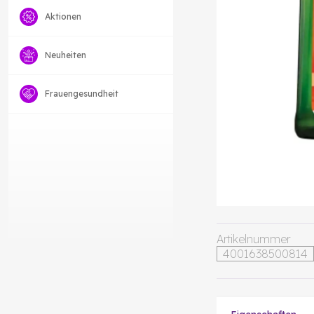
Aktionen
Neuheiten
Frauengesundheit
Artikelnummer
4001638500814