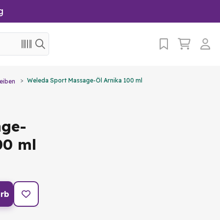
g
Weleda Sport Massage-Öl Arnika 100 ml
eiben
age-
00 ml
rb