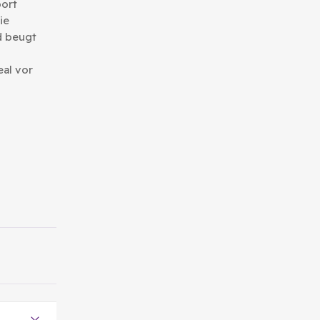
ort
ie
d beugt
al vor