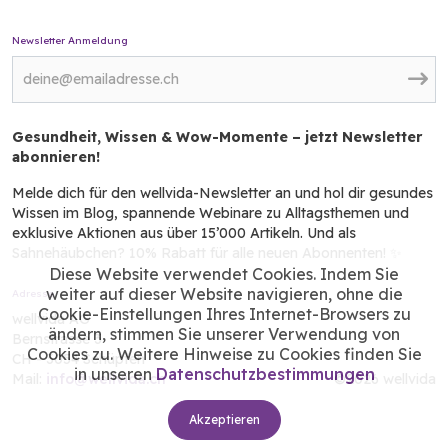
Newsletter Anmeldung
Gesundheit, Wissen & Wow-Momente – jetzt Newsletter
abonnieren!
Melde dich für den wellvida-Newsletter an und hol dir gesundes
Wissen im Blog, spannende Webinare zu Alltagsthemen und
exklusive Aktionen aus über 15’000 Artikeln. Und als
Sahnehäubchen? 10% Rabatt für alle neuen Abonnenten! ✨
Diese Website verwendet Cookies. Indem Sie
weiter auf dieser Website navigieren, ohne die
Adresse
Cookie-Einstellungen Ihres Internet-Browsers zu
wellvida AG
ändern, stimmen Sie unserer Verwendung von
Bernstrasse 3
Cookies zu. Weitere Hinweise zu Cookies finden Sie
CH - 3054 Schüpfen
in unseren
Datenschutzbestimmungen
Mail:
info@wellvida.ch
©2026 wellvida
Akzeptieren