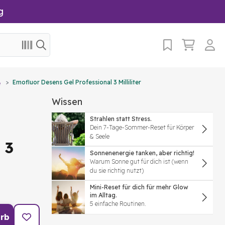
g
Emofluor Desens Gel Professional 3 Milliliter
e
Wissen
Strahlen statt Stress.
Dein 7-Tage-Sommer-Reset für Körper
& Seele
 3
Sonnenenergie tanken, aber richtig!
Warum Sonne gut für dich ist (wenn
du sie richtig nutzt)
Mini-Reset für dich für mehr Glow
im Alltag.
5 einfache Routinen.
rb