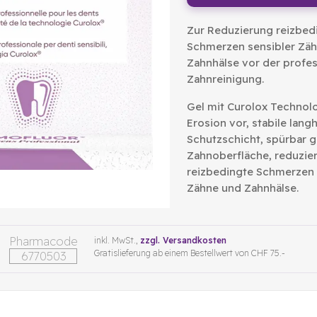
Zur Reduzierung reizbed
Schmerzen sensibler Zä
Zahnhälse vor der profes
Zahnreinigung.
Gel mit Curolox Technolo
Erosion vor, stabile lang
Schutzschicht, spürbar g
Zahnoberfläche, reduzier
reizbedingte Schmerzen 
Zähne und Zahnhälse.
Pharmacode
inkl. MwSt.,
zzgl. Versandkosten
Gratislieferung ab einem Bestellwert von CHF 75.-
6770503