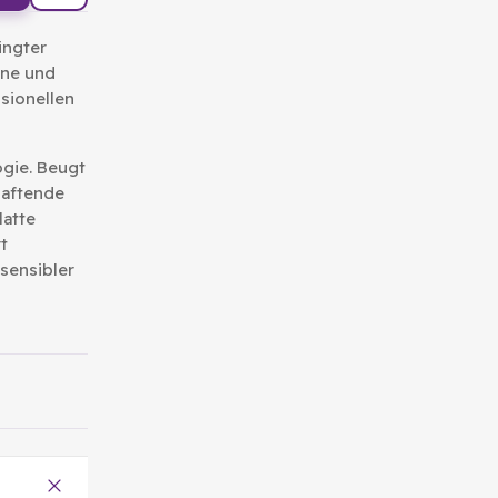
ingter
hne und
sionellen
gie. Beugt
haftende
latte
t
sensibler