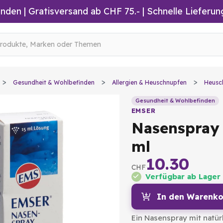
inden
|
Gratisversand ab CHF 75.-
| Schnelle Lieferun
Gesundheit & Wohlbefinden
Allergien & Heuschnupfen
Heusc
Gesundheit & Wohlbefinden
EMSER
Nasenspray
ml
10.30
CHF
Verfügbar ab Lager
In den Warenko
Ein Nasenspray mit natü