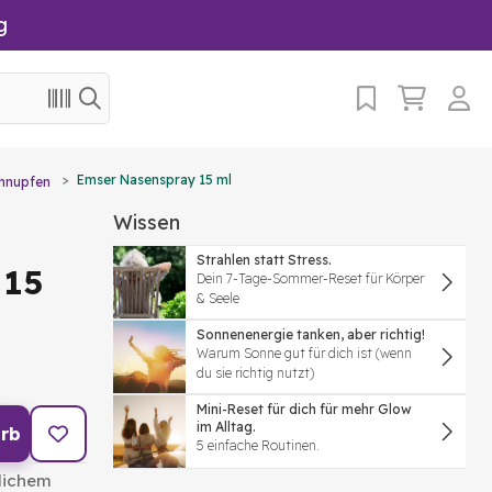
g
Emser Nasenspray 15 ml
hnupfen
Wissen
Strahlen statt Stress.
 15
Dein 7-Tage-Sommer-Reset für Körper
& Seele
Sonnenenergie tanken, aber richtig!
Warum Sonne gut für dich ist (wenn
du sie richtig nutzt)
Mini-Reset für dich für mehr Glow
im Alltag.
rb
5 einfache Routinen.
rlichem