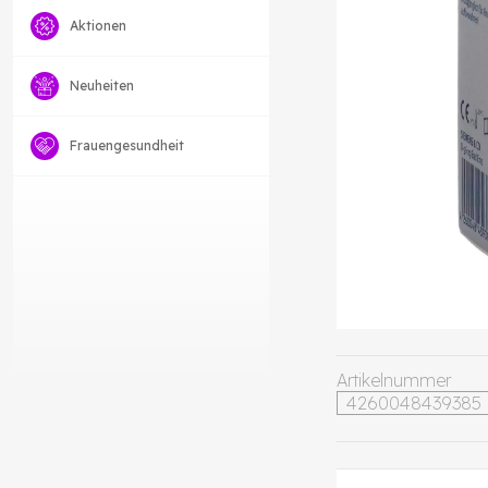
Aktionen
Neuheiten
Frauengesundheit
Artikelnummer
4260048439385