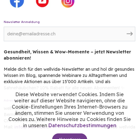
Newsletter Anmeldung
Gesundheit, Wissen & Wow-Momente – jetzt Newsletter
abonnieren!
Melde dich für den wellvida-Newsletter an und hol dir gesundes
Wissen im Blog, spannende Webinare zu Alltagsthemen und
exklusive Aktionen aus über 15’000 Artikeln. Und als
Sahnehäubchen? 10% Rabatt für alle neuen Abonnenten! ✨
Diese Website verwendet Cookies. Indem Sie
weiter auf dieser Website navigieren, ohne die
Adresse
Cookie-Einstellungen Ihres Internet-Browsers zu
wellvida AG
ändern, stimmen Sie unserer Verwendung von
Bernstrasse 3
Cookies zu. Weitere Hinweise zu Cookies finden Sie
CH - 3054 Schüpfen
in unseren
Datenschutzbestimmungen
Mail:
info@wellvida.ch
©2026 wellvida