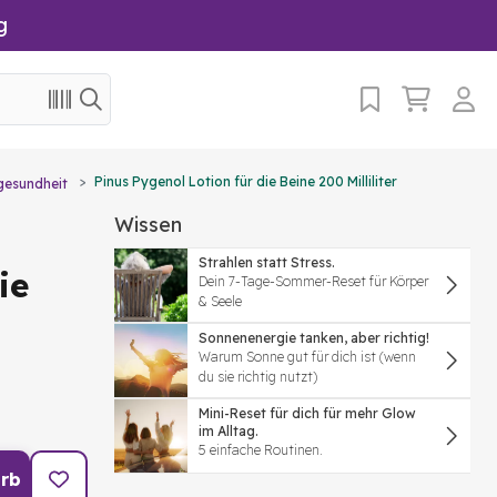
g
Pinus Pygenol Lotion für die Beine 200 Milliliter
gesundheit
Wissen
Strahlen statt Stress.
ie
Dein 7-Tage-Sommer-Reset für Körper
& Seele
Sonnenenergie tanken, aber richtig!
Warum Sonne gut für dich ist (wenn
du sie richtig nutzt)
Mini-Reset für dich für mehr Glow
im Alltag.
5 einfache Routinen.
rb