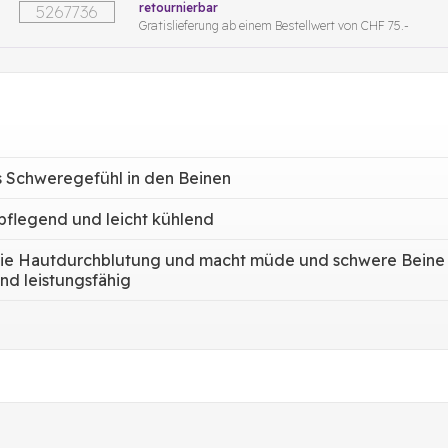
retournierbar
5267736
Gratislieferung ab einem Bestellwert von CHF 75.-
s Schweregefühl in den Beinen
v pflegend und leicht kühlend
 die Hautdurchblutung und macht müde und schwere Beine
und leistungsfähig