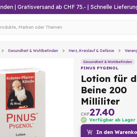
inden
|
Gratisversand ab CHF 75.-
| Schnelle Lieferun
Gesundheit & Wohlbefinden
Herz, Kreislauf & Gefässe
Venen
Gesundheit & Wohlbefinden
PINUS PYGENOL
Lotion für d
Beine 200
Milliliter
27.40
CHF
Verfügbar ab Lager
In den Warenko