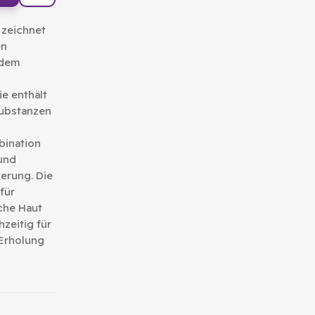
 zeichnet
en
 dem
ie enthält
Substanzen
bination
und
erung. Die
für
che Haut
zeitig für
 Erholung