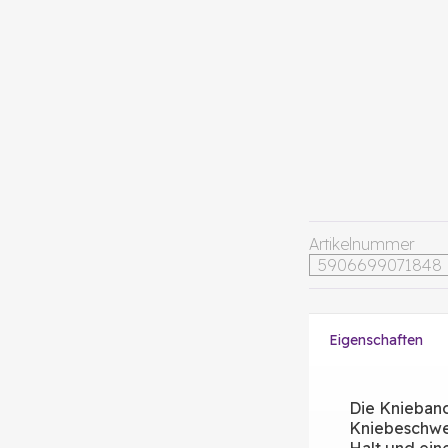
Artikelnummer
5906699071848
Eigenschaften
Die Knieband
Kniebeschwer