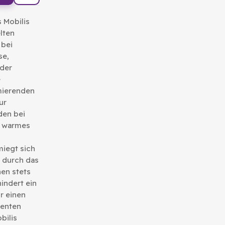
 Mobilis
lten
 bei
se,
oder
e
ierenden
ur
den bei
m warmes
iegt sich
t durch das
hen stets
hindert ein
r einen
zenten
bilis