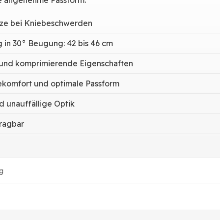
ne angenehme Passform.
ütze bei Kniebeschwerden
 in 30° Beugung: 42 bis 46 cm
nd komprimierende Eigenschaften
ekomfort und optimale Passform
 unauffällige Optik
tragbar
g