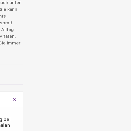
uch unter
 Sie kann
hts
 somit
 Alltag
vitäten,
 Sie immer
g bei
malen