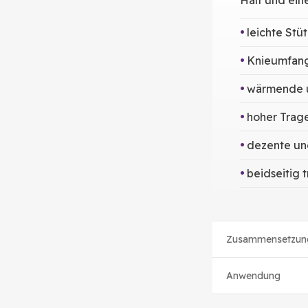
Halt und ei
leichte St
Knieumfang
wärmende u
hoher Trag
dezente und
beidseitig 
Zusammensetzun
Anwendung