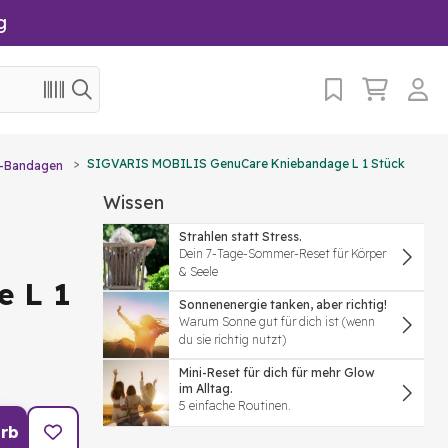
g
SIGVARIS MOBILIS GenuCare Kniebandage L 1 Stück
e-Bandagen
Wissen
Strahlen statt Stress.
Dein 7-Tage-Sommer-Reset für Körper
& Seele
e L 1
Sonnenenergie tanken, aber richtig!
Warum Sonne gut für dich ist (wenn
du sie richtig nutzt)
Mini-Reset für dich für mehr Glow
im Alltag.
5 einfache Routinen.
rb