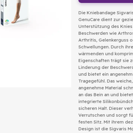
Die Kniebandage Sigvaris
GenuCare dient zur gezie
Unterstützung des Knies
Beschwerden wie Arthro
Arthritis, Gelenkerguss 
Schwellungen. Durch ihr
wärmenden und komprim
Eigenschaften trägt sie z
Linderung der Beschwer
und bietet ein angeneh
Tragegefühl. Das weiche,
angenehme Material schm
an das Bein an und biete
integrierte Silikonbündc
sicheren Halt. Dieser ver
Verrutschen und sorgt fü
festen Sitz. Mit ihrem de
Design ist die Sigvaris Mo