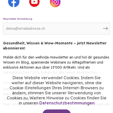
Newsletter Anmeldung
Gesundheit, Wissen & Wow-Momente – jetzt Newsletter
abonnieren!
Melde dich für den wellvida-Newsletter an und hol dir gesundes
Wissen im Blog, spannende Webinare zu Alltagsthemen und
exklusive Aktionen aus über 15’000 Artikeln. Und als
Sahnehäubchen? 10% Rabatt für alle neuen Abonnenten! ✨
Diese Website verwendet Cookies. Indem Sie
weiter auf dieser Website navigieren, ohne die
Adresse
Cookie-Einstellungen Ihres Internet-Browsers zu
wellvida AG
ändern, stimmen Sie unserer Verwendung von
Bernstrasse 3
Cookies zu. Weitere Hinweise zu Cookies finden Sie
CH - 3054 Schüpfen
in unseren
Datenschutzbestimmungen
Mail:
info@wellvida.ch
©2026 wellvida