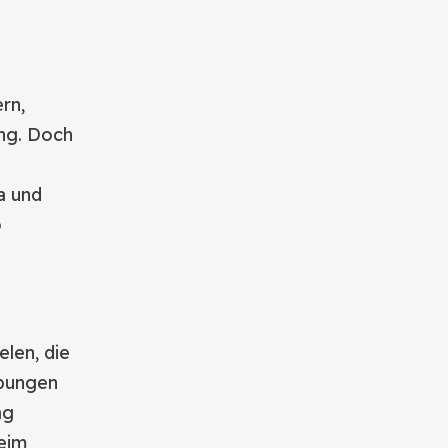
rn,
ung. Doch
a und
o
len, die
Übungen
ag
beim