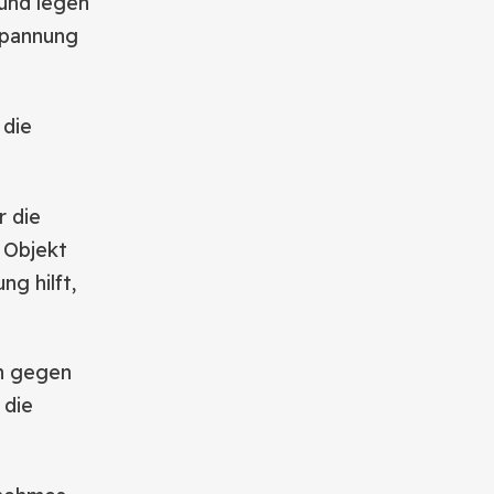
 und legen
tspannung
 die
r die
 Objekt
g hilft,
nn gegen
 die