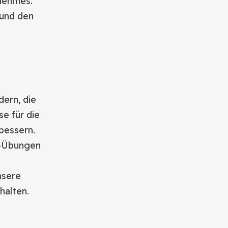
nehmes.
 und den
dern, die
se für die
bessern.
a-Übungen
nsere
halten.