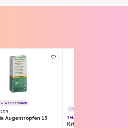
 & Wohlbefinden
Pflege & Beauty
SION
ia Augentropfen 15
SALUS
Kräuter Augenpflege 1