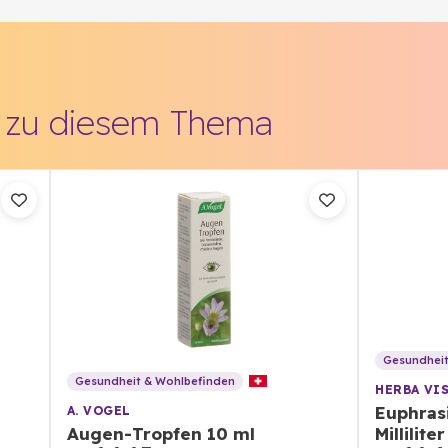
l zu diesem Thema
Gesundheit
Gesundheit & Wohlbefinden
HERBA VI
Euphras
A. VOGEL
Augen-Tropfen 10 ml
Milliliter