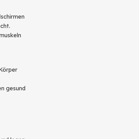
dschirmen
cht.
nmuskeln
 Körper
en gesund