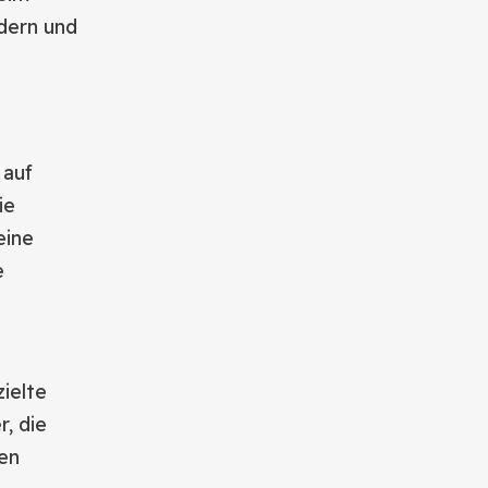
dern und
 auf
ie
eine
e
ielte
, die
ren