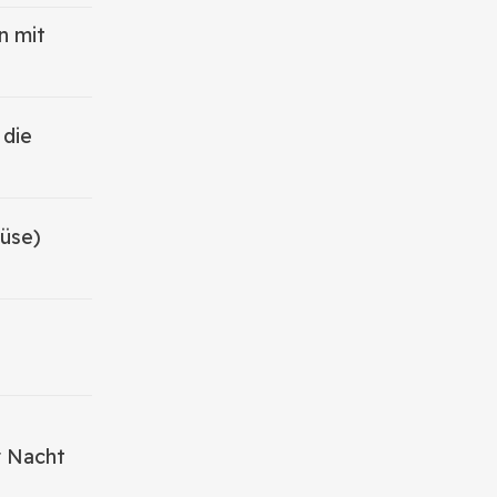
n mit
 die
müse)
r Nacht