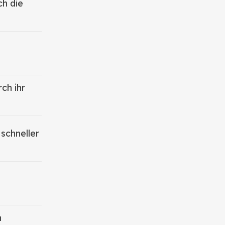
ch die
ch ihr
 schneller
n