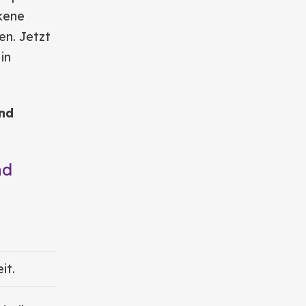
ckene
en. Jetzt
in
end
nd
it.