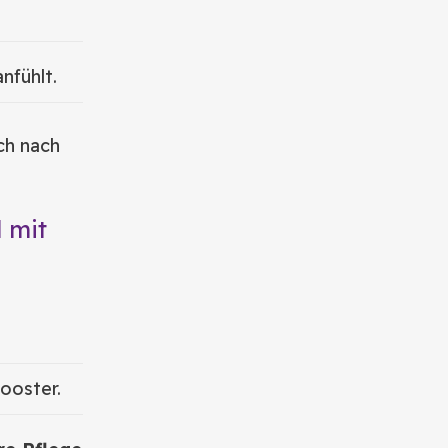
nfühlt.
ich nach
 mit
ooster.