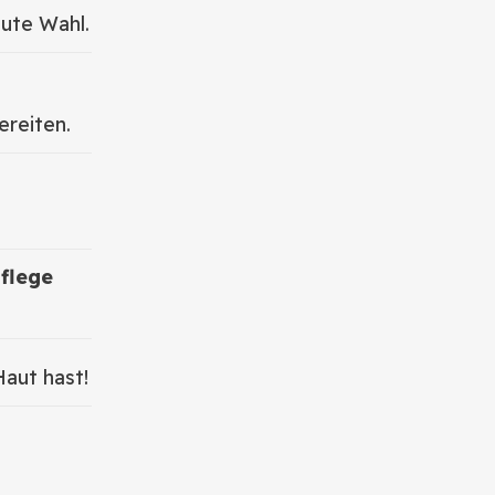
gute Wahl.
ereiten.
flege
aut hast!