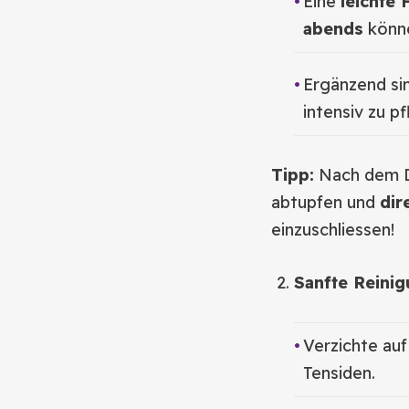
Eine
leichte
abends
könne
Ergänzend si
intensiv zu p
Tipp:
Nach dem D
abtupfen und
dir
einzuschliessen!
Sanfte Reinig
Verzichte au
Tensiden.