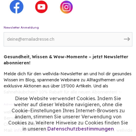
Newsletter Anmeldung
Gesundheit, Wissen & Wow-Momente – jetzt Newsletter
abonnieren!
Melde dich für den wellvida-Newsletter an und hol dir gesundes
Wissen im Blog, spannende Webinare zu Alltagsthemen und
exklusive Aktionen aus über 15’000 Artikeln. Und als
Sahnehäubchen? 10% Rabatt für alle neuen Abonnenten! ✨
Diese Website verwendet Cookies. Indem Sie
weiter auf dieser Website navigieren, ohne die
Adresse
Cookie-Einstellungen Ihres Internet-Browsers zu
wellvida AG
ändern, stimmen Sie unserer Verwendung von
Bernstrasse 3
Cookies zu. Weitere Hinweise zu Cookies finden Sie
CH - 3054 Schüpfen
in unseren
Datenschutzbestimmungen
Mail:
info@wellvida.ch
©2026 wellvida