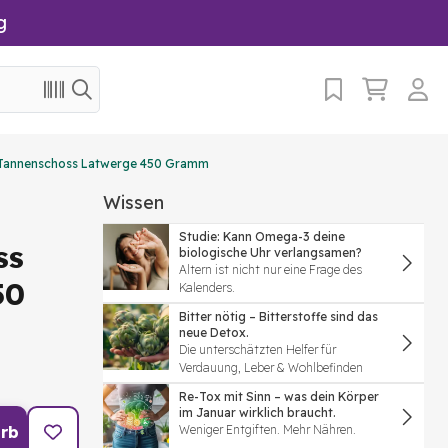
g
 Tannenschoss Latwerge 450 Gramm
Wissen
Studie: Kann Omega-3 deine
ss
biologische Uhr verlangsamen?
Altern ist nicht nur eine Frage des
50
Kalenders.
Bitter nötig – Bitterstoffe sind das
neue Detox.
Die unterschätzten Helfer für
Verdauung, Leber & Wohlbefinden
Re-Tox mit Sinn – was dein Körper
im Januar wirklich braucht.
rb
Weniger Entgiften. Mehr Nähren.