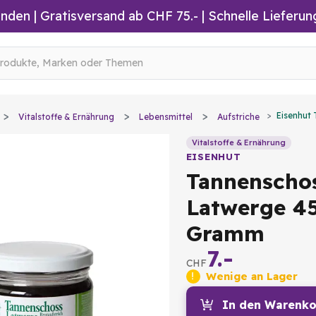
inden
|
Gratisversand ab CHF 75.-
| Schnelle Lieferun
Eisenhut
Vitalstoffe & Ernährung
Lebensmittel
Aufstriche
Vitalstoffe & Ernährung
EISENHUT
Tannenscho
Latwerge 4
Gramm
7.-
CHF
Wenige an Lager
In den Warenko