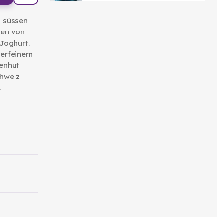
m süssen
ren von
Joghurt.
erfeinern
senhut
chweiz
.