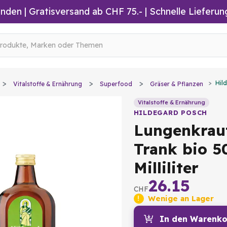
inden
|
Gratisversand ab CHF 75.-
| Schnelle Lieferun
Hil
Vitalstoffe & Ernährung
Superfood
Gräser & Pflanzen
Vitalstoffe & Ernährung
HILDEGARD POSCH
Lungenkrau
Trank bio 5
Milliliter
26.15
CHF
Wenige an Lager
In den Warenko