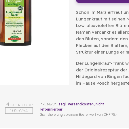
Schon im März erfreut un
Lungenkraut mit seinen r
bzw. blauvioletten Blüten
Namen verdankt es allerd
den Blüten, sondern den
Flecken auf den Blättern,
Struktur einer Lunge erin
Der Lungenkraut-Trank w
der Originalrezeptur der 
Hildegard von Bingen fa
im Hause Posch hergestel
Pharmacode
inkl. MwSt.,
zzgl. Versandkosten
, nicht
retournierbar
1025254
Gratislieferung ab einem Bestellwert von CHF 75.-