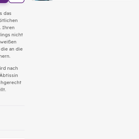
s das
ötlichen
. Ihren
ings nicht
 weißen
 die an die
nern.
ird nach
Äbtissin
chgerecht
lt.