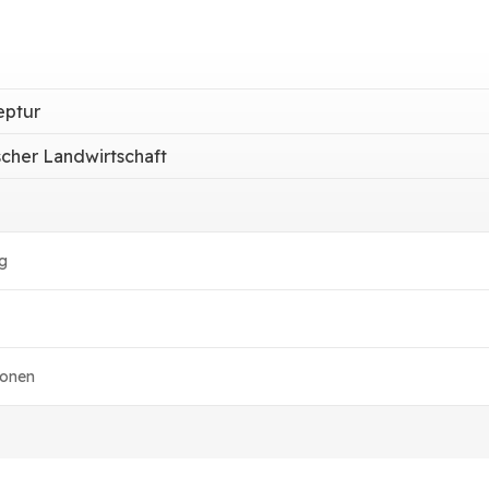
eptur
scher Landwirtschaft
g
ionen