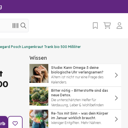
g
degard Posch Lungenkraut Trank bio 500 Milliliter
Wissen
Studie: Kann Omega-3 deine
t
biologische Uhr verlangsamen?
Altern ist nicht nur eine Frage des
00
Kalenders.
Bitter nötig – Bitterstoffe sind das
neue Detox.
Die unterschätzten Helfer für
Verdauung, Leber & Wohlbefinden
Re-Tox mit Sinn – was dein Körper
im Januar wirklich braucht.
rb
Weniger Entgiften. Mehr Nähren.