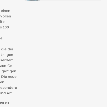
 einen
vollen
lte
s 100
e,
 die der
zähligen
usserdem
nzen für
igartigen
 Die neue
uen
 besondere
nd Alt.
heren