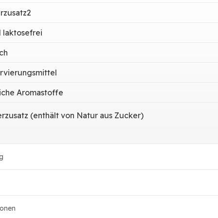
rzusatz2
 laktosefrei
ich
rvierungsmittel
liche Aromastoffe
rzusatz (enthält von Natur aus Zucker)
g
ionen