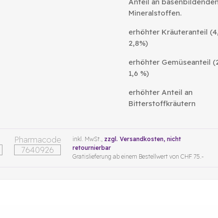
Anteil an basenbildende
Mineralstoffen.
erhöhter Kräuteranteil (4
2,8%)
erhöhter Gemüseanteil (2
1,6 %)
erhöhter Anteil an
Bitterstoffkräutern
Pharmacode
inkl. MwSt.,
zzgl. Versandkosten
, nicht
retournierbar
7640926
Gratislieferung ab einem Bestellwert von CHF 75.-