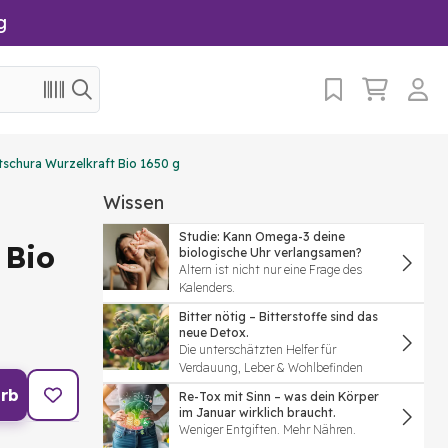
g
tschura Wurzelkraft Bio 1650 g
Wissen
Studie: Kann Omega-3 deine
 Bio
biologische Uhr verlangsamen?
Altern ist nicht nur eine Frage des
Kalenders.
Bitter nötig – Bitterstoffe sind das
neue Detox.
Die unterschätzten Helfer für
Verdauung, Leber & Wohlbefinden
rb
Re-Tox mit Sinn – was dein Körper
im Januar wirklich braucht.
Weniger Entgiften. Mehr Nähren.