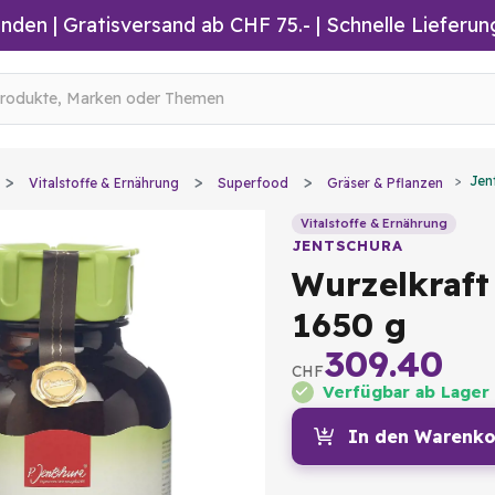
inden
|
Gratisversand ab CHF 75.-
| Schnelle Lieferun
Jen
Vitalstoffe & Ernährung
Superfood
Gräser & Pflanzen
Vitalstoffe & Ernährung
JENTSCHURA
Wurzelkraft
1650 g
309.40
CHF
Verfügbar ab Lager
In den Warenko