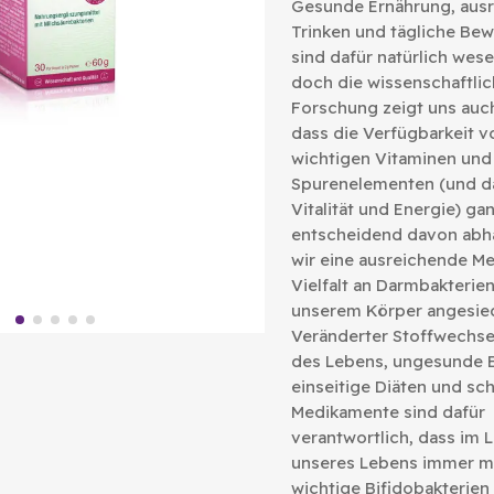
Gesunde Ernährung, aus
Trinken und tägliche Be
sind dafür natürlich wese
doch die wissenschaftli
Forschung zeigt uns auch
dass die Verfügbarkeit v
wichtigen Vitaminen und
Spurenelementen (und d
Vitalität und Energie) ga
entscheidend davon abh
wir eine ausreichende M
Vielfalt an Darmbakterien
unserem Körper angesied
Veränderter Stoffwechsel
des Lebens, ungesunde 
einseitige Diäten und sc
Medikamente sind dafür
verantwortlich, dass im L
unseres Lebens immer m
wichtige Bifidobakterien