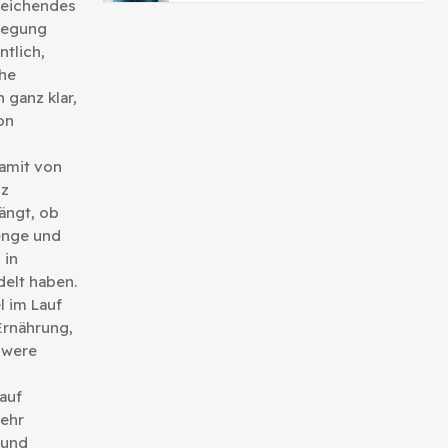
reichendes
wegung
ntlich,
che
 ganz klar,
on
amit von
nz
ängt, ob
enge und
 in
elt haben.
 im Lauf
Ernährung,
hwere
auf
ehr
 und