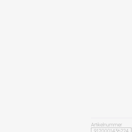
Artikelnummer
9120001436224