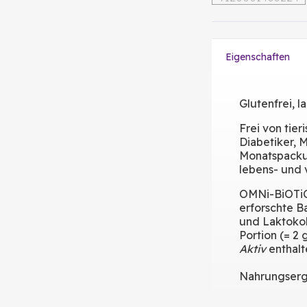
Eigenschaften
Glutenfrei, l
Frei von tie
Diabetiker, M
Monatspackun
lebens- und 
OMNi-BiOTi
erforschte B
und Laktokok
Portion (= 2
Aktiv
enthalt
Nahrungserg