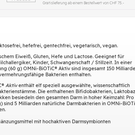
Gratislieferung ab einem Bestellwert von CHF 75.-
aktosefrei, hefefrei, gentechfrei, vegetarisch, vegan.
rischem Eiweiß, Gluten, Hefe und Lactose. Geeignet für
ilchallergiker, Kinder, Schwangerschaft / Stillzeit. In einer
g (60 g) OMNi-BiOTiC® Aktiv sind insgesamt 150 Milliard
vermehrungsfähige Bakterien enthalten.
C®
Aktiv
enthält elf speziell ausgewählte, wissenschaftlich
akterienstämme. Die enthaltenen Bifidobakterien, Laktobaz
ken besiedeln den gesamten Darm in hoher Keimzahl: Pro
 g) sind 5 Milliarden natürliche Darmbakterien in OMNi-BiOT
en.
änzungsmittel mit hochaktiven Darmsymbionten