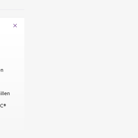
en
illen
iC®