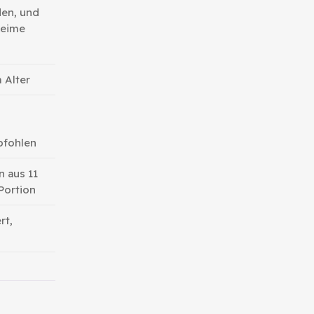
den, und
keime
 Alter
pfohlen
n aus 11
Portion
rt,