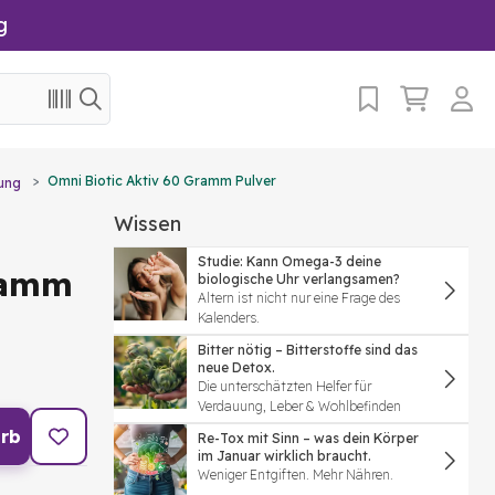
g
Omni Biotic Aktiv 60 Gramm Pulver
ung
Wissen
Studie: Kann Omega-3 deine
ramm
biologische Uhr verlangsamen?
Altern ist nicht nur eine Frage des
Kalenders.
Bitter nötig – Bitterstoffe sind das
neue Detox.
Die unterschätzten Helfer für
Verdauung, Leber & Wohlbefinden
rb
Re-Tox mit Sinn – was dein Körper
im Januar wirklich braucht.
Weniger Entgiften. Mehr Nähren.