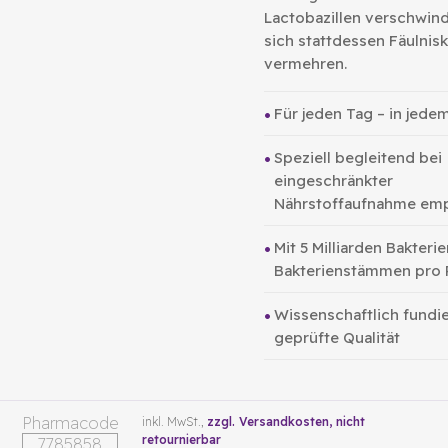
Lactobazillen verschwin
sich stattdessen Fäulnis
vermehren.
Für jeden Tag – in jedem
Speziell begleitend bei
eingeschränkter
Nährstoffaufnahme em
Mit 5 Milliarden Bakterie
Bakterienstämmen pro 
Wissenschaftlich fundie
geprüfte Qualität
Pharmacode
inkl. MwSt.,
zzgl. Versandkosten
, nicht
retournierbar
7785858