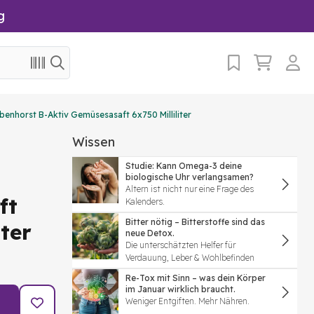
g
benhorst B-Aktiv Gemüsesasaft 6x750 Milliliter
Wissen
Studie: Kann Omega-3 deine
biologische Uhr verlangsamen?
Altern ist nicht nur eine Frage des
ft
Kalenders.
Bitter nötig – Bitterstoffe sind das
iter
neue Detox.
Die unterschätzten Helfer für
Verdauung, Leber & Wohlbefinden
Re-Tox mit Sinn – was dein Körper
im Januar wirklich braucht.
Weniger Entgiften. Mehr Nähren.