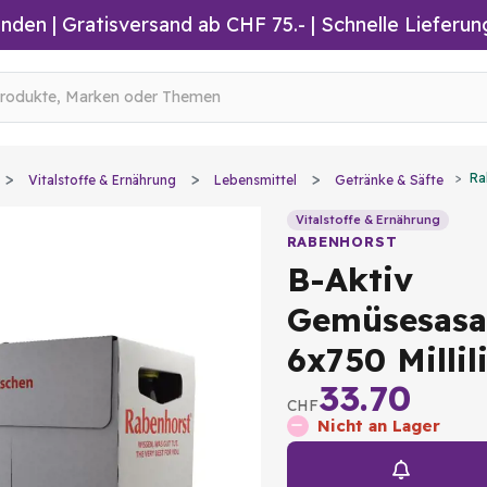
inden
|
Gratisversand ab CHF 75.-
| Schnelle Lieferun
Ra
Vitalstoffe & Ernährung
Lebensmittel
Getränke & Säfte
Vitalstoffe & Ernährung
RABENHORST
B-Aktiv
Gemüsesasa
6x750 Millil
33.70
CHF
Nicht an Lager