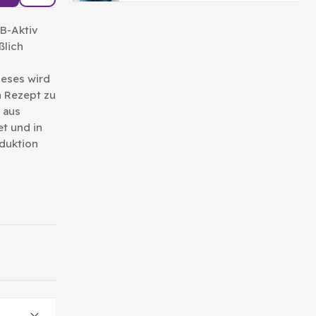
B-Aktiv
ßlich
ieses wird
n Rezept zu
 aus
et und in
duktion