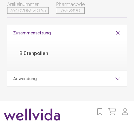
Artikelnummer
Pharmacode
7640208520165
7852890
Zusammensetzung
Blütenpollen
Anwendung