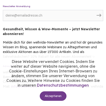
Newsletter Anmeldung
Gesundheit, Wissen & Wow-Momente – jetzt Newsletter
abonnieren!
Melde dich für den wellvida-Newsletter an und hol dir gesundes
Wissen im Blog, spannende Webinare zu Alltagsthemen und
exklusive Aktionen aus über 15’000 Artikeln. Und als
Sahnehäubchen? 10% Rabatt für alle neuen Abonnenten! ✨
Diese Website verwendet Cookies. Indem Sie
weiter auf dieser Website navigieren, ohne die
Adresse
Cookie-Einstellungen Ihres Internet-Browsers zu
wellvida AG
ändern, stimmen Sie unserer Verwendung von
Bernstrasse 3
Cookies zu. Weitere Hinweise zu Cookies finden Sie
CH - 3054 Schüpfen
in unseren
Datenschutzbestimmungen
Mail:
info@wellvida.ch
©2026 wellvida
Akzeptieren