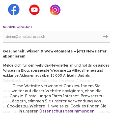
Newsletter Anmeldung
Gesundheit, Wissen & Wow-Momente – jetzt Newsletter
abonnieren!
Melde dich für den wellvida-Newsletter an und hol dir gesundes
Wissen im Blog, spannende Webinare zu Alltagsthemen und
exklusive Aktionen aus über 15’000 Artikeln. Und als
Sahnehäubchen? 10% Rabatt für alle neuen Abonnenten! ✨
Diese Website verwendet Cookies. Indem Sie
weiter auf dieser Website navigieren, ohne die
Adresse
Cookie-Einstellungen Ihres Internet-Browsers zu
wellvida AG
ändern, stimmen Sie unserer Verwendung von
Bernstrasse 3
Cookies zu. Weitere Hinweise zu Cookies finden Sie
CH - 3054 Schüpfen
in unseren
Datenschutzbestimmungen
Mail:
info@wellvida.ch
©2026 wellvida