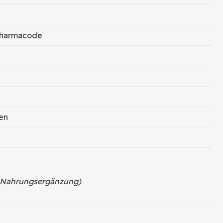
 Pharmacode
en
d Nahrungsergänzung)