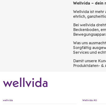
Wellvida – dein 
Wellvida ist mehr
ehrlich, ganzheitli
Bei wellvida dreh
Beckenboden, emot
Bewegungsappara
Was uns ausmach
Sorgfältig ausgewä
Services und echt
Damit unsere Kund
Produktdaten- & A
wellvida
Wellvida AG