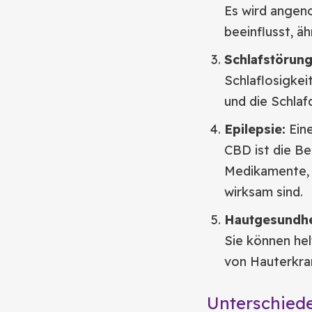
Es wird angen
beeinflusst, ä
Schlafstörung
Schlaflosigkei
und die Schlaf
Epilepsie:
Ein
CBD ist die Be
Medikamente, d
wirksam sind.
Hautgesundhe
Sie können he
von Hauterkra
Unterschied