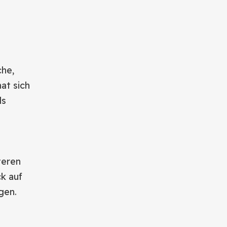
che,
at sich
ls
teren
ck auf
gen.