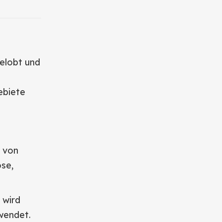
gelobt und
ebiete
 von
ose,
 wird
wendet.