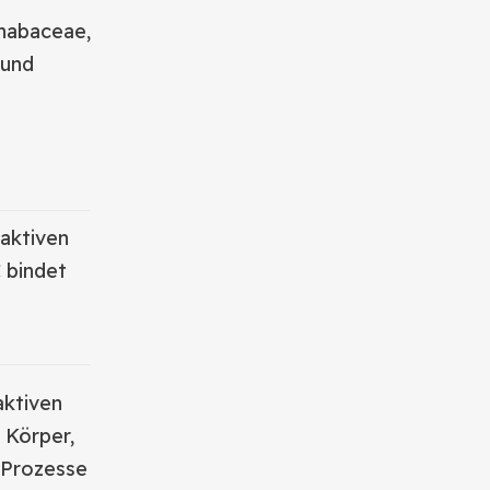
nnabaceae,
 und
oaktiven
 bindet
ktiven
 Körper,
r Prozesse