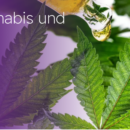
nabis und
D