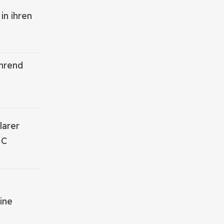
in ihren
hrend
larer
HC
D
ine