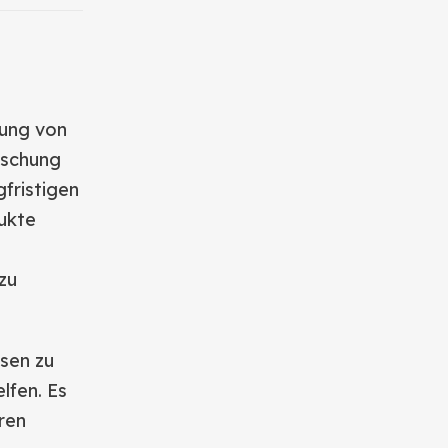
lung von
rschung
gfristigen
ukte
zu
sen zu
lfen. Es
ren