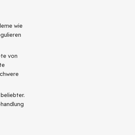
leme wie
egulieren
te von
te
schwere
eliebter.
ehandlung