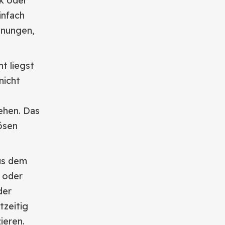
ck oder
infach
nnungen,
ht liegst
nicht
ehen. Das
lösen
us dem
t oder
der
tzeitig
ieren.