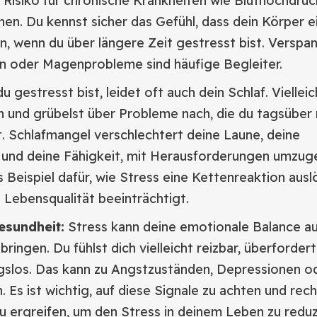
 Risiko für chronische Krankheiten wie Bluthochdru
en. Du kennst sicher das Gefühl, dass dein Körper e
n, wenn du über längere Zeit gestresst bist. Verspa
 oder Magenprobleme sind häufige Begleiter.
 gestresst bist, leidet oft auch dein Schlaf. Vielleic
 und grübelst über Probleme nach, die du tagsüber 
. Schlafmangel verschlechtert deine Laune, deine
 und deine Fähigkeit, mit Herausforderungen umzug
es Beispiel dafür, wie Stress eine Kettenreaktion aus
e Lebensqualität beeinträchtigt.
esundheit:
Stress kann deine emotionale Balance a
ringen. Du fühlst dich vielleicht reizbar, überforder
gslos. Das kann zu Angstzuständen, Depressionen o
. Es ist wichtig, auf diese Signale zu achten und rech
 ergreifen, um den Stress in deinem Leben zu reduz