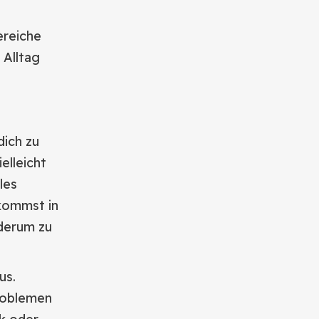
ereiche
 Alltag
dich zu
elleicht
les
 kommst in
ederum zu
us.
roblemen