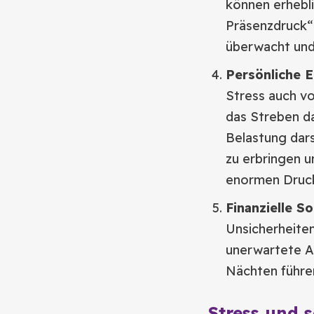
können erhebli
Präsenzdruck“ 
überwacht und
Persönliche 
Stress auch vo
das Streben da
Belastung dars
zu erbringen u
enormen Druc
Finanzielle S
Unsicherheiten
unerwartete A
Nächten führe
Stress und 