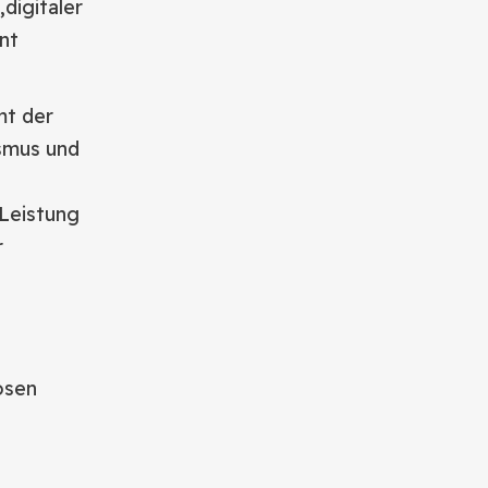
digitaler
nt
t der
ismus und
 Leistung
r
osen