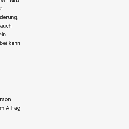
ne
nderung,
 auch
ein
abei kann
erson
im Alltag