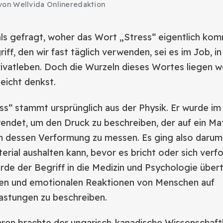
von Wellvida Onlineredaktion
als gefragt, woher das Wort „Stress“ eigentlich ko
riff, den wir fast täglich verwenden, sei es im Job, in
ivatleben. Doch die Wurzeln dieses Wortes liegen w
lleicht denkst.
ss“ stammt ursprünglich aus der Physik. Er wurde im 
endet, um den Druck zu beschreiben, der auf ein Mat
m dessen Verformung zu messen. Es ging also darum, 
erial aushalten kann, bevor es bricht oder sich verf
rde der Begriff in die Medizin und Psychologie über
hen und emotionalen Reaktionen von Menschen auf
astungen zu beschreiben.
hren brachte der ungarisch-kanadische Wissenschaft