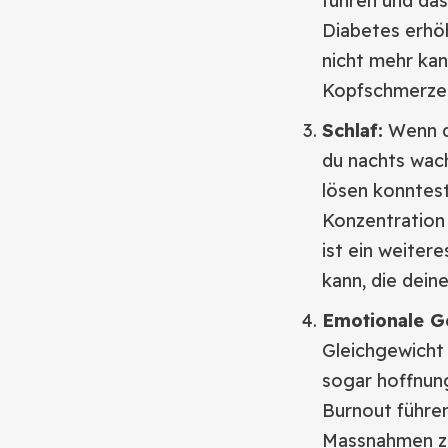
führen und das
Diabetes erhöh
nicht mehr kan
Kopfschmerzen
Schlaf:
Wenn du
du nachts wach
lösen konntest
Konzentration
ist ein weiter
kann, die dein
Emotionale G
Gleichgewicht b
sogar hoffnun
Burnout führen
Massnahmen zu