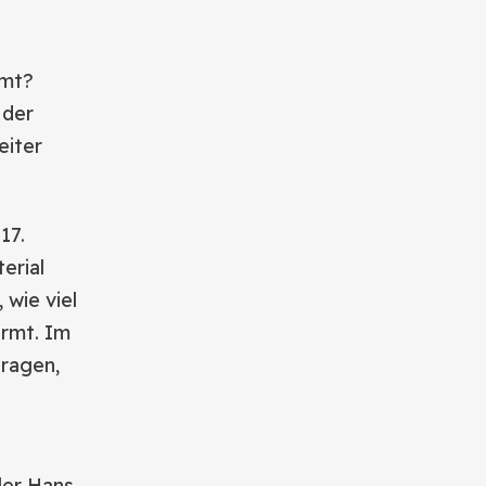
mmt?
 der
eiter
17.
erial
wie viel
ormt. Im
tragen,
ler Hans