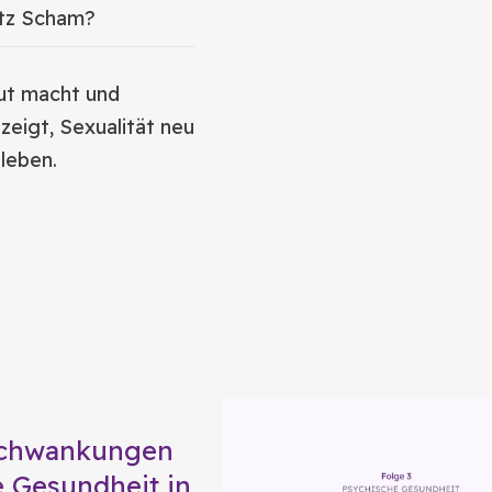
otz Scham?
Mut macht und
eigt, Sexualität neu
leben.
chwankungen
 Gesundheit in