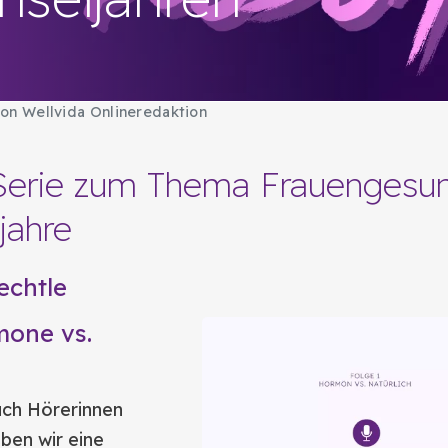
on Wellvida Onlineredaktion
Serie zum Thema Frauengesun
jahre
echtle
mone vs.
uch Hörerinnen
aben wir eine