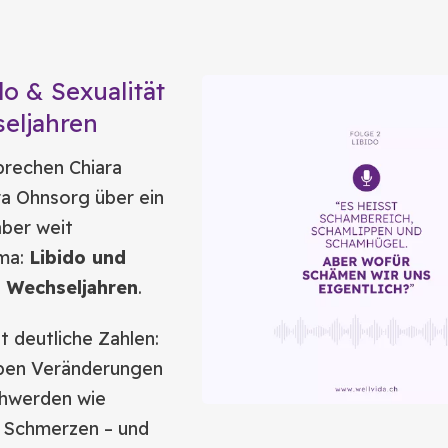
do & Sexualität
eljahren
prechen Chiara
ra Ohnsorg über ein
aber weit
ema:
Libido und
n Wechseljahren
.
 deutliche Zahlen:
eben Veränderungen
chwerden wie
 Schmerzen – und