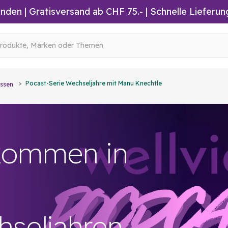
inden
|
Gratisversand ab CHF 75.-
| Schnelle Lieferun
Pocast-Serie Wechseljahre mit Manu Knechtle
ssen
lkommen in
seljahren