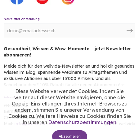
Newsletter Anmeldung
Gesundheit, Wissen & Wow-Momente – jetzt Newsletter
abonnieren!
Melde dich für den wellvida-Newsletter an und hol dir gesundes
Wissen im Blog, spannende Webinare zu Alltagsthemen und
exklusive Aktionen aus über 15’000 Artikeln. Und als
Sahnehäubchen? 10% Rabatt für alle neuen Abonnenten! ✨
Diese Website verwendet Cookies. Indem Sie
weiter auf dieser Website navigieren, ohne die
Adresse
Cookie-Einstellungen Ihres Internet-Browsers zu
wellvida AG
ändern, stimmen Sie unserer Verwendung von
Bernstrasse 3
Cookies zu. Weitere Hinweise zu Cookies finden Sie
CH - 3054 Schüpfen
in unseren
Datenschutzbestimmungen
Mail:
info@wellvida.ch
©2026 wellvida
Akzeptieren