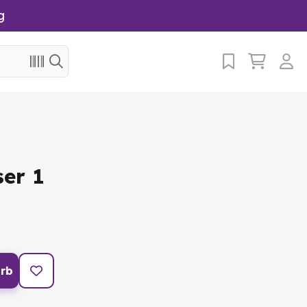
g
er 1
rb