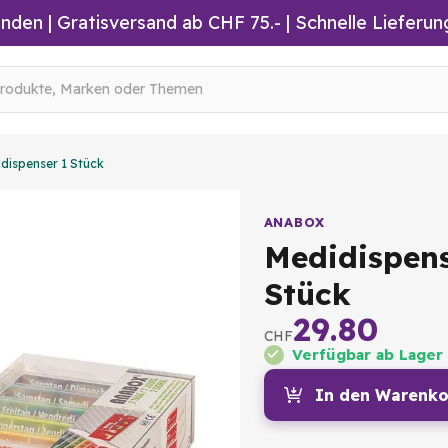
inden
|
Gratisversand ab CHF 75.-
| Schnelle Lieferun
dispenser 1 Stück
ANABOX
Medidispens
Stück
29.80
CHF
Verfügbar ab Lager
In den Warenko