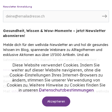
Newsletter Anmeldung
Gesundheit, Wissen & Wow-Momente – jetzt Newsletter
abonnieren!
Melde dich für den wellvida-Newsletter an und hol dir gesundes
Wissen im Blog, spannende Webinare zu Alltagsthemen und
exklusive Aktionen aus über 15’000 Artikeln. Und als
Sahnehäubchen? 10% Rabatt für alle neuen Abonnenten! ✨
Diese Website verwendet Cookies. Indem Sie
weiter auf dieser Website navigieren, ohne die
Adresse
Cookie-Einstellungen Ihres Internet-Browsers zu
wellvida AG
ändern, stimmen Sie unserer Verwendung von
Bernstrasse 3
Cookies zu. Weitere Hinweise zu Cookies finden Sie
CH - 3054 Schüpfen
in unseren
Datenschutzbestimmungen
Mail:
info@wellvida.ch
©2026 wellvida
Akzeptieren