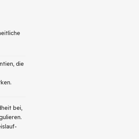
eitliche
ntien, die
ken.
eit bei,
gulieren.
islauf-