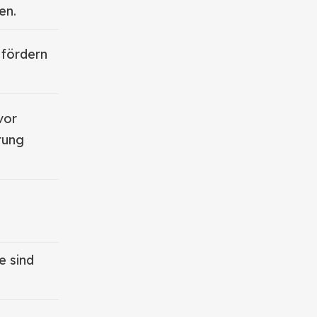
en.
 fördern
vor
rung
e sind