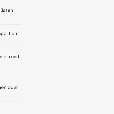
Nüssen
aportion
en ein und
hen oder