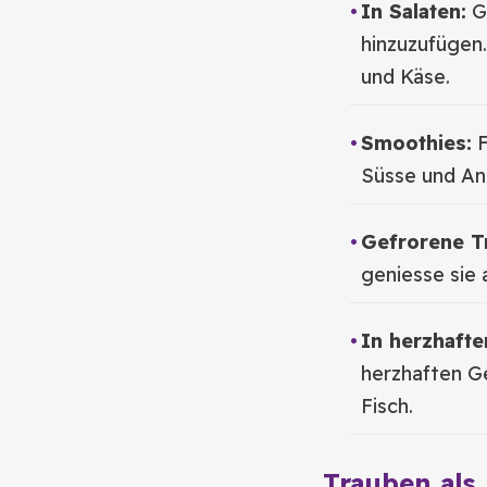
In Salaten:
Gi
hinzuzufügen
und Käse.
Smoothies:
F
Süsse und Ant
Gefrorene T
geniesse sie 
In herzhafte
herzhaften G
Fisch.
Trauben al