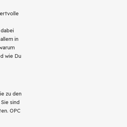
ertvolle
 dabei
allem in
 warum
nd wie Du
ie zu den
Sie sind
lten. OPC