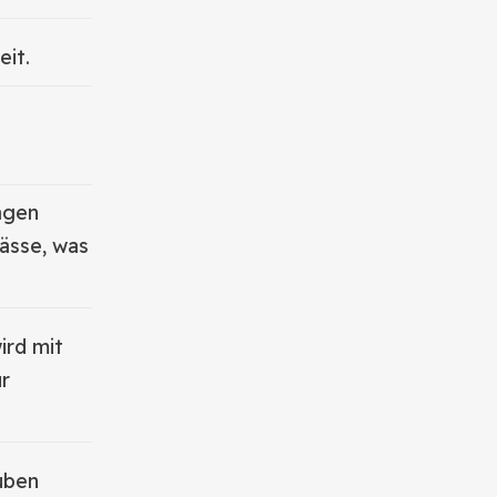
eit.
agen
ässe, was
ird mit
ür
uben