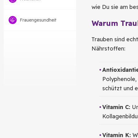
wie Du sie am be
Frauengesundheit
Warum Trau
Trauben sind ech
Nährstoffen:
Antioxidanti
Polyphenole, 
schützt und 
Vitamin C:
Un
Kollagenbild
Vitamin K:
Wi